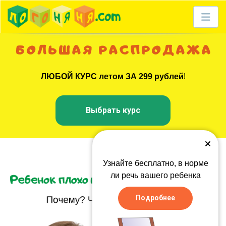
Курсы для детей
Б О Л Ь Ш А Я Р А С П Р О Д А Ж А
Прайс
ЛЮБОЙ КУРС летом ЗА 299 рублей
!
В помощь родителям
Выбрать курс
Отзывы
Контакты
О компании
Узнайте бесплатно, в норме
ли речь вашего ребенка
Мобильное приложение
Подробнее
Бесплатный вебинар